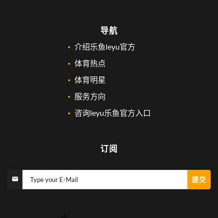
导航
介绍乐鱼leyu官方
体育热点
体育明星
服务方向
咨询leyu乐鱼官方入口
订阅
提交
Type your E-Mail