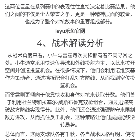
这两位巨星在系列赛中的表现往往直接决定着比赛结果，他
们之间的不仅是个人荣誉之争，更是一种精神层面的较量，
也成为了整个对抗故事的重要组成部分。
leyu乐鱼官网
4、战术解读分析
从战术角度来看，小牛与雷霆每次交锋都有着不同寻常之
处。小牛通常采用快速传导球和外线投射为主，以此来拉开
空间并创造投篮机会。在很多情况下，他们会利用诺维茨基
作为策动者，通过挡拆配合打乱对方防线，从而找到空位投
篮机会。
而雷霆则更倾向于依靠快攻和身体对抗来获取分数。他们善
于利用杜兰特和拉塞尔·威斯布鲁克双枪组合，通过迅速突
破敌方防线实现得分。此外，他们还会通过强硬防守来限制
敌方进攻，从而抓住反击机会，这种策略让他们屡屡能够逆
转局势。
总体而言，这两支球队各有千秋，各自战术风格鲜明，使得