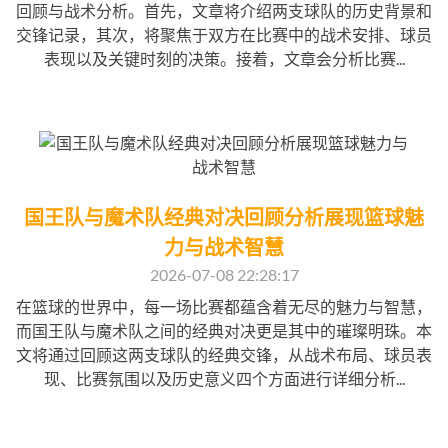
回顾与战术分析。首先，文章将介绍两支球队的历史背景和
交锋记录，其次，将聚焦于双方在比赛中的战术安排、球员
表现以及关键时刻的决策。接着，文章会分析比赛...
国王队与魔术队经典对决回顾分析展现篮球魅
力与战术智慧
2026-07-08 22:28:17
在篮球的世界中，每一场比赛都蕴含着无尽的魅力与智慧，
而国王队与魔术队之间的经典对决更是其中的璀璨明珠。本
文将通过回顾这两支球队的经典交锋，从战术布局、球员表
现、比赛氛围以及历史意义四个方面进行详细分析...