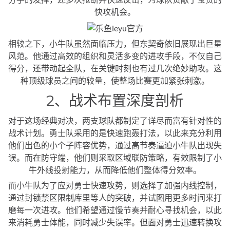
快攻机会。
相较之下，小牛队虽然面临压力，但东契奇依旧展现出巨星
风范。他通过高效的组织和灵活多变的进攻手段，不仅自己
得分，还带动起全队，在关键时刻也有过几次绝妙助攻。这
种顶级球员之间的较量，使整场比赛更加紧张刺激。
2、战术布置深度剖析
对于这场经典对决，两支球队都制定了详尽而富有针对性的
战术计划。勇士队采用的是快速跑轰打法，以此来充分利用
他们出色的小个子阵容优势，通过高节奏逼迫小牛队出现失
误。而在防守端，他们则采取区域联防策略，有效限制了小
牛外线投射能力，从而降低他们整体得分效率。
而小牛队为了应对勇士快速攻势，则选择了加强内线控制，
通过封锁禁区限制库里等人的突破，并试图用更多时间来打
磨每一次进攻。他们希望通过慢节奏并耐心寻找机会，以此
来消耗勇士体能，同时减少失误率。但面对勇士迅速转换攻