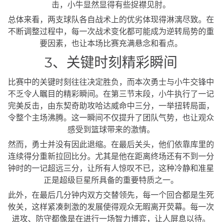
击，小牛显然显得有些捉襟见肘。
总体来看，两支球队各自战术上的优劣体现得淋漓尽致。在
不断调整过程中，每一次战术变化都可能成为逆转局势的重
要因素，也让本场比赛充满悬念和看点。
3、关键时刻精彩瞬间
比赛中的关键时刻往往决定胜负，而本次勇士与小牛交锋中
不乏令人瞩目的精彩瞬间。在第三节末段，小牛执行了一记
完美反击，由东契奇助攻哈达威命中三分，一举扭转局面，
令整个主场沸腾。这一瞬间不仅提升了团队气势，也让观众
感受到篮球带来的激情。
然而，勇士并没有因此退缩。在最后关头，他们依靠库里的
连续得分重新拉回比分。尤其是他在距离终场还有不到一分
钟时的一记超远三分，让所有人惊叹不已，这种冷静和准星
正是超级巨星所具备的重要特质之一。
此外，在最后几分钟内双方交替领先，每一个回合都是生死
攸关，这样紧凑刺激的发展使得观众无暇离开荧幕。每一次
进攻、防守都像是在进行一场智力博弈，让人屏息以待。