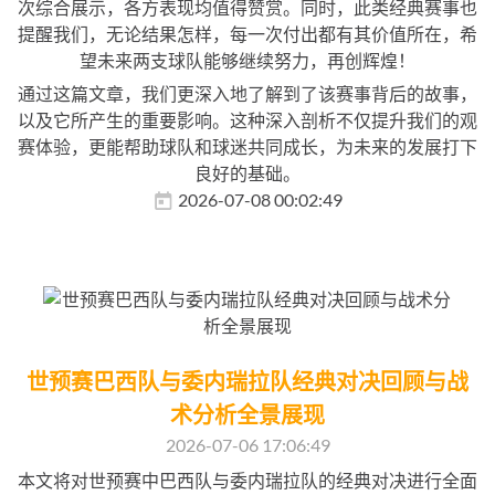
次综合展示，各方表现均值得赞赏。同时，此类经典赛事也
提醒我们，无论结果怎样，每一次付出都有其价值所在，希
望未来两支球队能够继续努力，再创辉煌！
通过这篇文章，我们更深入地了解到了该赛事背后的故事，
以及它所产生的重要影响。这种深入剖析不仅提升我们的观
赛体验，更能帮助球队和球迷共同成长，为未来的发展打下
良好的基础。
2026-07-08 00:02:49
世预赛巴西队与委内瑞拉队经典对决回顾与战
术分析全景展现
2026-07-06 17:06:49
本文将对世预赛中巴西队与委内瑞拉队的经典对决进行全面