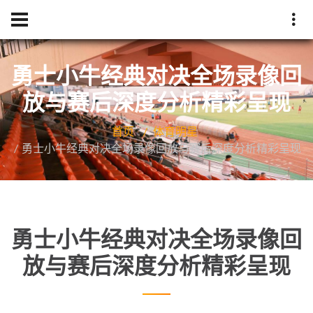
勇士小牛经典对决全场录像回
放与赛后深度分析精彩呈现
首页
体育明星
勇士小牛经典对决全场录像回放与赛后深度分析精彩呈现
勇士小牛经典对决全场录像回
放与赛后深度分析精彩呈现