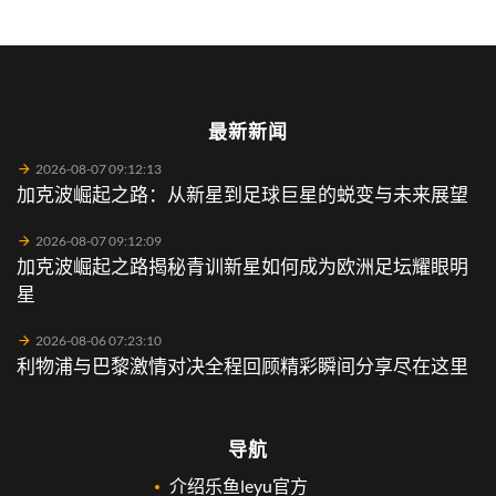
最新新闻
2026-08-07 09:12:13
加克波崛起之路：从新星到足球巨星的蜕变与未来展望
2026-08-07 09:12:09
加克波崛起之路揭秘青训新星如何成为欧洲足坛耀眼明
星
2026-08-06 07:23:10
利物浦与巴黎激情对决全程回顾精彩瞬间分享尽在这里
导航
介绍乐鱼leyu官方