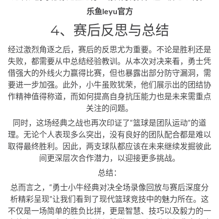
乐鱼leyu官方
4、赛后反思与总结
经过激烈角逐之后，赛后的反思尤为重要。不论是胜利还是
失败，都需要从中总结经验教训。从本次对决来看，勇士凭
借强大的外线火力赢得比赛，但也暴露出部分防守漏洞，需
要进一步加强。此外，小牛虽败犹荣，他们展示出的团结协
作精神值得称道，而如何提高自身抗压能力也是未来需重点
关注的问题。
同时，这场经典之战也再次印证了“篮球是团队运动”的道
理。无论个人表现多么突出，没有良好的团队配合都是难以
取得最终胜利。因此，两支球队都应该在未来继续发掘彼此
间更深层次合作潜力，以迎接更多挑战。
总结：
总而言之，“勇士小牛经典对决全场录像回放与赛后深度分
析精彩呈现”让我们看到了现代篮球竞技中的魅力所在。这
不仅是一场简单的胜负比拼，更是智慧、技巧以及毅力的一