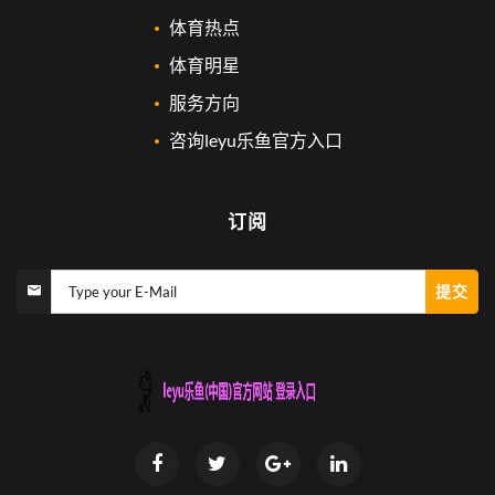
体育热点
体育明星
服务方向
咨询leyu乐鱼官方入口
订阅
提交
Type your E-Mail